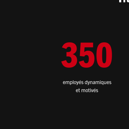
3
5
0
employés dynamiques
et motivés