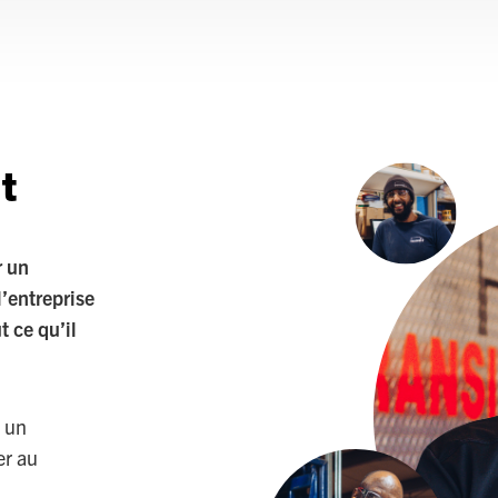
t
r un
’entreprise
t ce qu’il
s un
er au