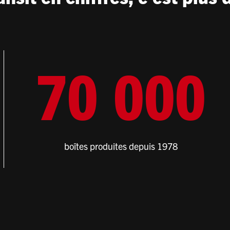
7
0
0
0
0
boîtes produites depuis 1978